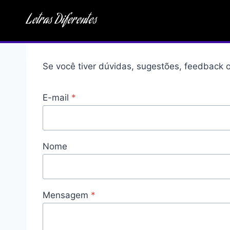
Pular
Letras Diferentes
para
o
Conteúdo
Se você tiver dúvidas, sugestões, feedback o
E-mail
*
Nome
Mensagem
*